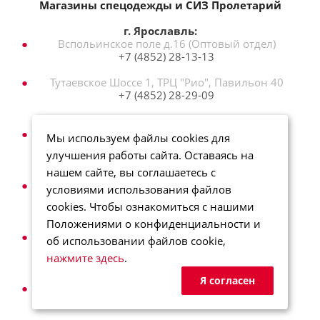
Магазины спецодежды и СИЗ Пролетарий
г. Ярославль:
Вспольинское поле д.16 (Оптовый отдел)
+7 (4852) 28-13-13
Тутаевское Шоссе 1, ТРЦ "Рио", Павильон 40
+7 (4852) 28-29-09
г. Самара:
Ул. Авроры 110, корпус 1, кабинет 239А
Мы используем файлы cookies для
+7 (846) 221-01-41
улучшения работы сайта. Оставаясь на
г. Ростов:
нашем сайте, вы соглашаетесь с
ул. Пролетарская 86, ТРЦ "Рольма" 1 этаж
условиями использования файлов
+7 (965) 725-36-89
cookies. Чтобы ознакомиться с нашими
г. Нижний Новгород:
Положениями о конфиденциальности и
ул. Кузбасская 15А
об использовании файлов cookie,
+7 (831) 414-03-60
нажмите здесь
.
г. Казань:
Я согласен
ул. Мазита Гафури, 62
+7 (843) 258‒02‒50