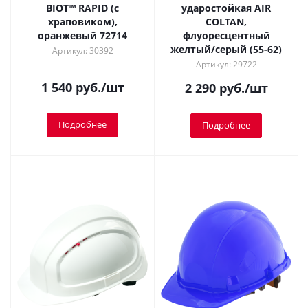
BIOT™ RAPID (с
ударостойкая AIR
храповиком),
COLTAN,
оранжевый 72714
флуоресцентный
желтый/серый (55-62)
Артикул: 30392
Артикул: 29722
1 540
руб.
/шт
2 290
руб.
/шт
Подробнее
Подробнее