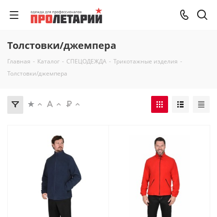
Толстовки/джемпера
Главная
-
Каталог
-
СПЕЦОДЕЖДА
-
Трикотажные изделия
-
Толстовки/джемпера