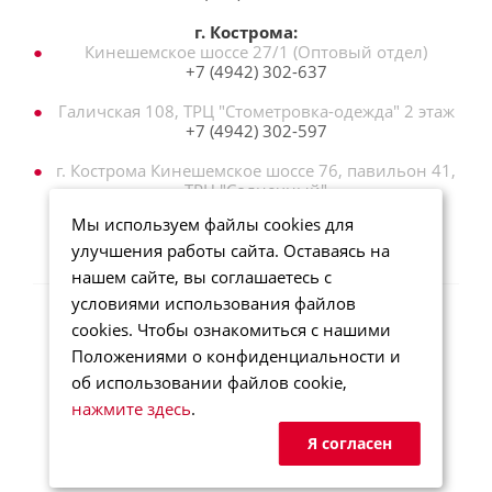
г. Кострома:
Кинешемское шоссе 27/1 (Оптовый отдел)
+7 (4942) 302-637
Галичская 108, ТРЦ "Стометровка-одежда" 2 этаж
+7 (4942) 302-597
г. Кострома Кинешемское шоссе 76, павильон 41,
ТРЦ "Солнечный"
+7 (962) 186‒33‒60
Мы используем файлы cookies для
улучшения работы сайта. Оставаясь на
нашем сайте, вы соглашаетесь с
условиями использования файлов
cookies. Чтобы ознакомиться с нашими
2014-2026 © Спецодежда Пролетарий
Положениями о конфиденциальности и
Информация на сайте носит исключительно
об использовании файлов cookie,
информационный характер и не является публичной
нажмите здесь
.
офертой
Я согласен