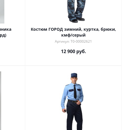
нника
Костюм ГОРОД зимний, куртка, брюки,
рд)
кмф/серый
Артикул: Т0-00002621
12 900 руб.