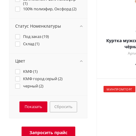
(
1
)
100% полиэфир, Оксфорд (
2
)
Статус Номенклатуры
Под заказ (
19
)
Куртка мужс
Склад (
1
)
чёрн
Арти
Цвет
КМФ (
1
)
КМФ город серый (
2
)
черный (
2
)
МИНПРОМТОРГ
Сбросить
Запросить прайс