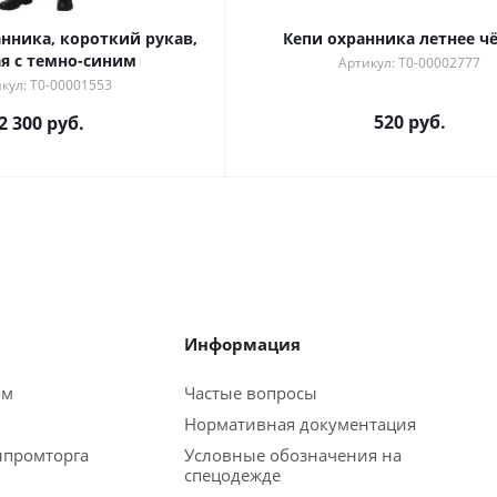
нника, короткий рукав,
Кепи охранника летнее ч
ая с темно-синим
Артикул: Т0-00002777
кул: Т0-00001553
520 руб.
2 300 руб.
Информация
ом
Частые вопросы
Нормативная документация
промторга
Условные обозначения на
спецодежде