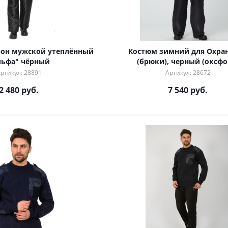
он мужской утеплённый
Костюм зимний для Охра
льфа" чёрный
(брюки), черный (оксфо
ртикул: 28891
Артикул: 28672
2 480 руб.
7 540 руб.