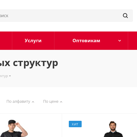
Услуги
Оптовикам
х структур
ктур
По алфавиту
По цене
ХИТ