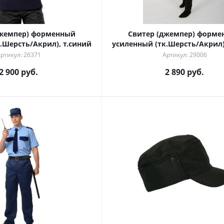
джемпер) форменный
Свитер (джемпер) форме
.Шерсть/Акрил), т.синий
усиленный (тк.Шерсть/Акрил)
ртикул: 26371
Артикул: 29006
2 900 руб.
2 890 руб.