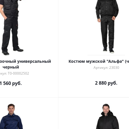
узочный универсальный
Костюм мужской "Альфа" (
черный
Артикул: 23030
кул: Т0-00002502
2 880 руб.
1 560 руб.