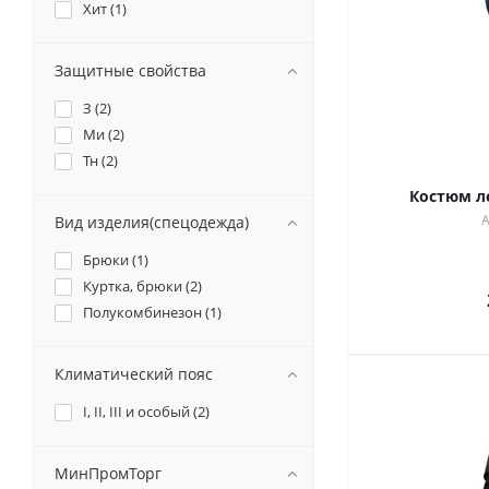
Хит (
1
)
Защитные свойства
З (
2
)
Ми (
2
)
Тн (
2
)
Костюм л
А
Вид изделия(спецодежда)
Брюки (
1
)
Куртка, брюки (
2
)
Полукомбинезон (
1
)
Климатический пояс
I, II, III и особый (
2
)
МинПромТорг