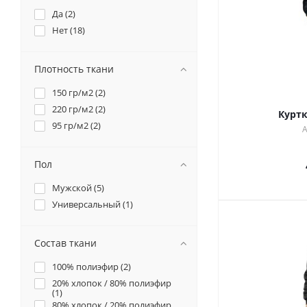
Да (
2
)
Нет (
18
)
Плотность ткани
150 гр/м2 (
2
)
220 гр/м2 (
2
)
Куртк
95 гр/м2 (
2
)
А
Пол
Мужской (
5
)
Универсальный (
1
)
Состав ткани
100% полиэфир (
2
)
20% хлопок / 80% полиэфир
(
1
)
80% хлопок / 20% полиэфир