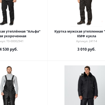
кая утеплённая "Альфа"
Куртка мужская утепленная 
ая укороченная
КМФ кукла
кул: Т0-00002941
Артикул: 24114
4 530 руб.
3 010 руб.