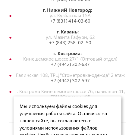
г. Нижний Новгород:
ул. Кузбасская 15А
+7 (831) 414-03-60
г. Казань:
ул. Мазита Гафури, 62
+7 (843) 258‒02‒50
г. Кострома:
Кинешемское шоссе 27/1 (Оптовый отдел)
+7 (4942) 302-637
Галичская 108, ТРЦ "Стометровка-одежда" 2 этаж
+7 (4942) 302-597
г. Кострома Кинешемское шоссе 76, павильон 41,
ТРЦ "Солнечный"
+7 (962) 186‒33‒60
Мы используем файлы cookies для
улучшения работы сайта. Оставаясь на
нашем сайте, вы соглашаетесь с
условиями использования файлов