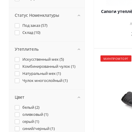
Сапоги утепл
Статус Номенклатуры
А
Под заказ (
57
)
Склад (
10
)
Утеплитель
Искусственный мех (
5
)
МИНПРОМТОРГ
Комбинированный чулок (
1
)
Натуральный мех (
1
)
Чулок многослойный (
1
)
Цвет
белый (
2
)
оливковый (
1
)
серый (
1
)
синий/черный (
1
)