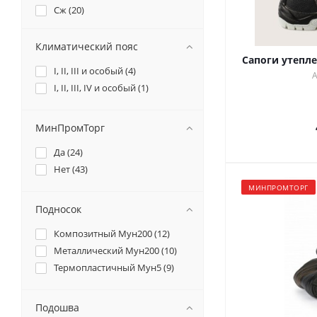
Сж (
20
)
См (
3
)
Тн (
11
)
Климатический пояс
Сапоги утепл
Тн20 (
13
)
I, II, III и особый (
4
)
А
Тн40 (
2
)
I, II, III, IV и особый (
1
)
Тп (
6
)
Тр (
1
)
МинПромТорг
Щ20 (
19
)
Щ50 (
2
)
Да (
24
)
Нет (
43
)
МИНПРОМТОРГ
Подносок
Композитный Мун200 (
12
)
Металлический Мун200 (
10
)
Термопластичный Мун5 (
9
)
Подошва