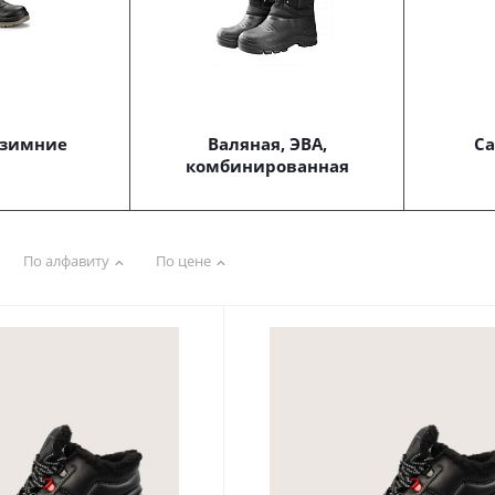
 зимние
Валяная, ЭВА,
Са
комбинированная
По алфавиту
По цене