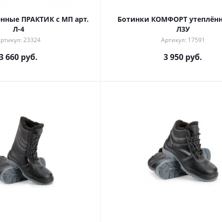
ённые ПРАКТИК с МП арт.
Ботинки КОМФОРТ утеплённ
Л-4
Л3У
ртикул: 23324
Артикул: 17591
3 660 руб.
3 950 руб.