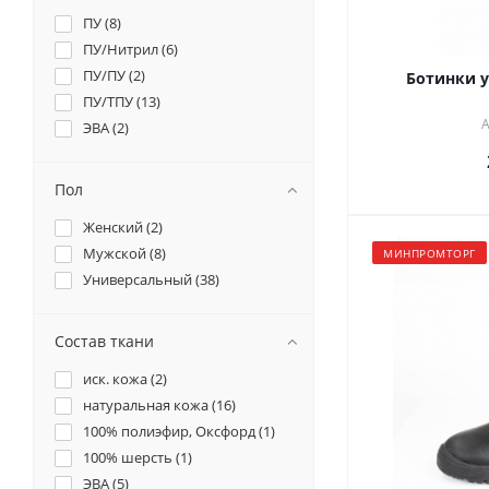
ПУ (
8
)
ПУ/Нитрил (
6
)
ПУ/ПУ (
2
)
Ботинки 
ПУ/ТПУ (
13
)
А
ЭВА (
2
)
Пол
Женский (
2
)
Мужской (
8
)
МИНПРОМТОРГ
Универсальный (
38
)
Состав ткани
иск. кожа (
2
)
натуральная кожа (
16
)
100% полиэфир, Оксфорд (
1
)
100% шерсть (
1
)
ЭВА (
5
)