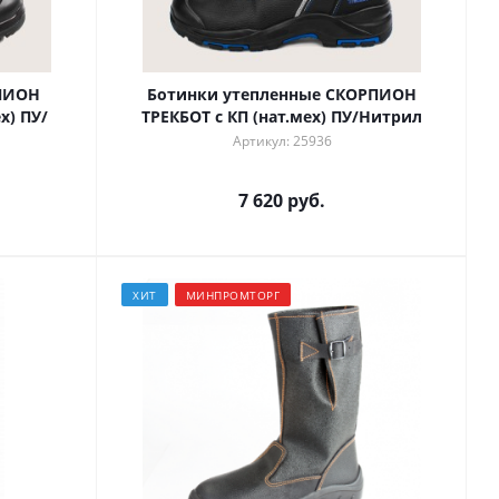
РПИОН
Ботинки утепленные СКОРПИОН
х) ПУ/
ТРЕКБОТ с КП (нат.мех) ПУ/Нитрил
Артикул: 25936
7 620 руб.
ХИТ
МИНПРОМТОРГ