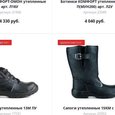
ФОРТ-ОМОН утепленные
Ботинки КОМФОРТ утепленн
арт. Л18У
П(МУН200) арт. Л2У
ртикул: 21946
Артикул: 23349
4 330 руб.
4 040 руб.
МТОРГ
МИНПРОМТОРГ
утепленные 13М ПУ
Сапоги утепленные 15КМ с
ртикул: 17101
Артикул: 25953