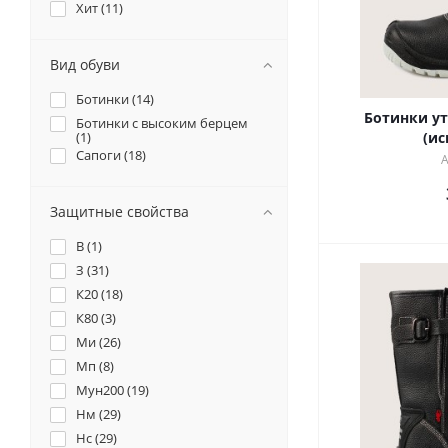
Хит (
11
)
Вид обуви
Ботинки (
14
)
Ботинки у
Ботинки с высоким берцем
(
1
)
(ис
Сапоги (
18
)
А
Защитные свойства
В (
1
)
З (
31
)
К20 (
18
)
К80 (
3
)
Ми (
26
)
Мп (
8
)
Мун200 (
19
)
Нм (
29
)
Нс (
29
)