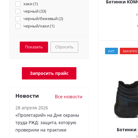
Ботинки КОМ
хаки (
1
)
черный (
33
)
А
черный/бежевый (
2
)
черный/хаки (
1
)
Сбросить
ХИТ
МИНПРО
Запросить прайс
Новости
Все новости
28 апреля 2026
«Пролетарий» на Дне охраны
труда РЖД: защита, которую
Ботинки 
проверили на практике
А