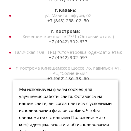
г. Казань:
ул. Мазита Гафури, 62
+7 (843) 258‒02‒50
г. Кострома:
Кинешемское шоссе 27/1 (Оптовый отдел)
+7 (4942) 302-637
Галичская 108, ТРЦ "Стометровка-одежда" 2 этаж
+7 (4942) 302-597
г. Кострома Кинешемское шоссе 76, павильон 41,
ТРЦ "Солнечный"
+7 (962) 186‒33‒60
Мы используем файлы cookies для
улучшения работы сайта. Оставаясь на
нашем сайте, вы соглашаетесь с условиями
использования файлов cookies. Чтобы
2014-2026 © Спецодежда Пролетарий
ознакомиться с нашими Положениями о
Информация на сайте носит исключительно
конфиденциальности и об использовании
информационный характер и не является публичной