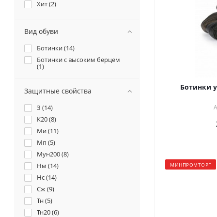
Хит (
2
)
Вид обуви
Ботинки (
14
)
Ботинки с высоким берцем
(
1
)
Ботинки 
Защитные свойства
З (
14
)
А
К20 (
8
)
Ми (
11
)
Мп (
5
)
Мун200 (
8
)
Нм (
14
)
МИНПРОМТОРГ
Нс (
14
)
Сж (
9
)
Тн (
5
)
Тн20 (
6
)