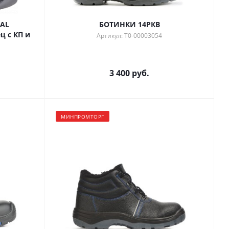
NAL
БОТИНКИ 14РКВ
 с КП и
Артикул: Т0-00003054
3 400 руб.
МИНПРОМТОРГ