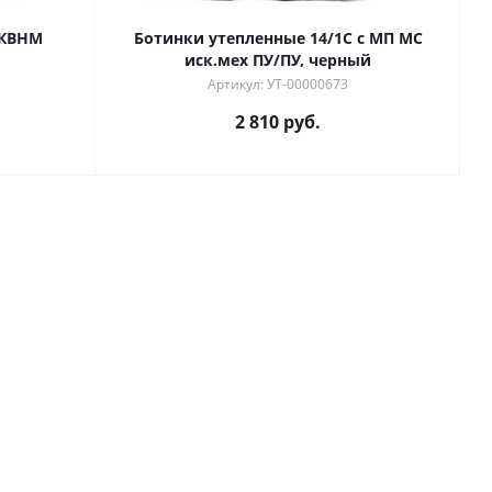
РКВНМ
Ботинки утепленные 14/1С с МП МС
иск.мех ПУ/ПУ, черный
Артикул: УТ-00000673
2 810 руб.