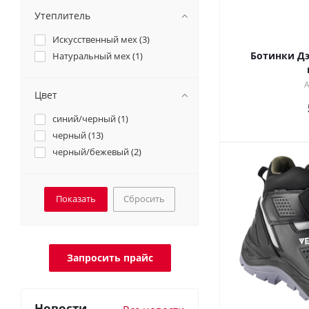
Утеплитель
Искусственный мех (
3
)
Ботинки Дэ
Натуральный мех (
1
)
А
Цвет
синий/черный (
1
)
черный (
13
)
черный/бежевый (
2
)
Сбросить
Запросить прайс
Новости