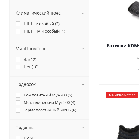
Тн40 (
1
)
Тп (
2
)
Климатический пояс
Щ20 (
8
)
I, II, III и особый (
2
)
I, II, III, IV и особый (
1
)
Ботинки КОМ
МинПромТорг
А
Да (
12
)
Нет (
10
)
Подносок
Композитный Мун200 (
5
)
МИНПРОМТОРГ
Металлический Мун200 (
4
)
Термопластичный Мун5 (
6
)
Подошва
ПУ (
4
)