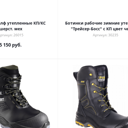
лф утепленные КП/КС
Ботинки рабочие зимние ут
шерст. мех
"Трейсер-Босс" с КП цвет 
ртикул: 26015
Артикул: 30235
5 150 руб.