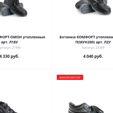
ФОРТ-ОМОН утепленные
Ботинки КОМФОРТ утепленн
арт. Л18У
П(МУН200) арт. Л2У
ртикул: 21946
Артикул: 23349
4 330 руб.
4 040 руб.
МИНПРОМТОРГ