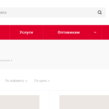
Услуги
Оптовикам
зимние
По алфавиту
По цене