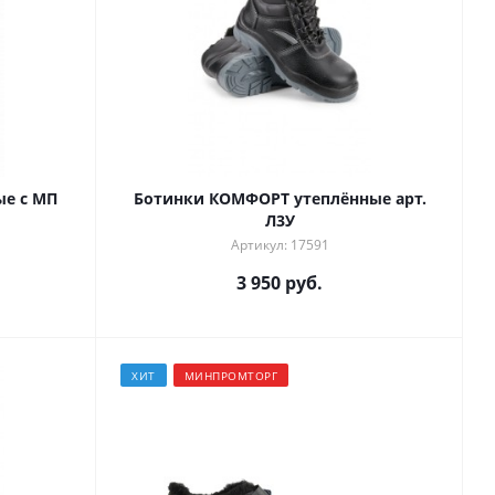
ые с МП
Ботинки КОМФОРТ утеплённые арт.
Л3У
Артикул: 17591
3 950 руб.
ХИТ
МИНПРОМТОРГ