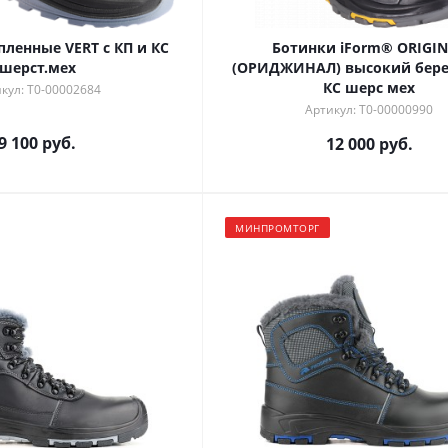
пленные VERT с КП и КС
Ботинки iForm® ORIGI
шерст.мех
(ОРИДЖИНАЛ) высокий берец
КС шерс мех
кул: Т0-00002684
Артикул: Т0-00000990
9 100 руб.
12 000 руб.
МИНПРОМТОРГ