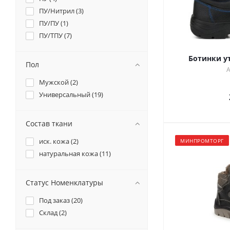
ПУ/Нитрил (
3
)
ПУ/ПУ (
1
)
ПУ/ТПУ (
7
)
Ботинки у
Пол
А
Мужской (
2
)
Универсальный (
19
)
Состав ткани
иск. кожа (
2
)
МИНПРОМТОРГ
натуральная кожа (
11
)
Статус Номенклатуры
Под заказ (
20
)
Склад (
2
)